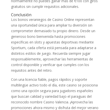
normalmente no puedes ganar más de €100 con giros
gratuitos sin cumplir requisitos adicionales.
Conclusión
Los bonos veraniegos de Casino Online representan
una oportunidad única para ampliar tu diversión sin
comprometer demasiado tu propio dinero. Desde un
generoso bono bienvenida hasta promociones
específicas en slots y apuestas deportivas mediante
Sportium, cada oferta está pensada para adaptarse a
distintos estilos de juego. Recuerda siempre jugar
responsablemente, aprovechar las herramientas de
control disponible y verificar que cumples con los
requisitos antes del retiro.
Con una licencia fiable, pagos rápidos y soporte
multilingüe activo todo el día, este casino se posiciona
como una opción segura para jugadores españoles
que buscan calidad y variedad bajo el paraguas del
reconocido nombre Casino Valencia. ¡Aprovecha las
promociones ahora mismo y disfruta del mejor verano