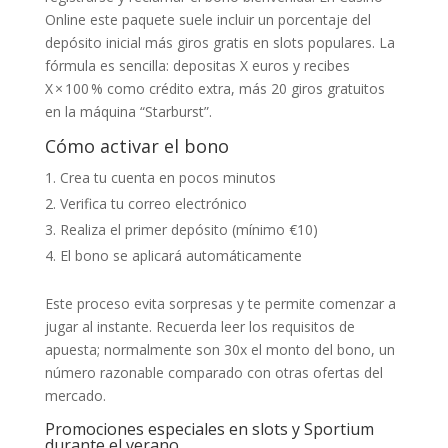
Online este paquete suele incluir un porcentaje del
depósito inicial más giros gratis en slots populares. La
fórmula es sencilla: depositas X euros y recibes
X × 100 % como crédito extra, más 20 giros gratuitos
en la máquina “Starburst”.
Cómo activar el bono
Crea tu cuenta en pocos minutos
Verifica tu correo electrónico
Realiza el primer depósito (mínimo €10)
El bono se aplicará automáticamente
Este proceso evita sorpresas y te permite comenzar a
jugar al instante. Recuerda leer los requisitos de
apuesta; normalmente son 30x el monto del bono, un
número razonable comparado con otras ofertas del
mercado.
Promociones especiales en slots y Sportium
durante el verano