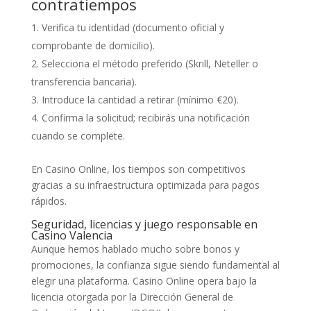
contratiempos
Verifica tu identidad (documento oficial y
comprobante de domicilio).
Selecciona el método preferido (Skrill, Neteller o
transferencia bancaria).
Introduce la cantidad a retirar (mínimo €20).
Confirma la solicitud; recibirás una notificación
cuando se complete.
En Casino Online, los tiempos son competitivos
gracias a su infraestructura optimizada para pagos
rápidos.
Seguridad, licencias y juego responsable en
Casino Valencia
Aunque hemos hablado mucho sobre bonos y
promociones, la confianza sigue siendo fundamental al
elegir una plataforma. Casino Online opera bajo la
licencia otorgada por la Dirección General de