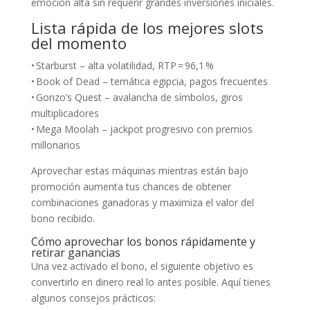
emoción alta sin requerir grandes inversiones iniciales.
Lista rápida de los mejores slots
del momento
• Starburst – alta volatilidad, RTP = 96,1 %
• Book of Dead – temática egipcia, pagos frecuentes
• Gonzo’s Quest – avalancha de símbolos, giros
multiplicadores
• Mega Moolah – jackpot progresivo con premios
millonarios
Aprovechar estas máquinas mientras están bajo
promoción aumenta tus chances de obtener
combinaciones ganadoras y maximiza el valor del
bono recibido.
Cómo aprovechar los bonos rápidamente y
retirar ganancias
Una vez activado el bono, el siguiente objetivo es
convertirlo en dinero real lo antes posible. Aquí tienes
algunos consejos prácticos: