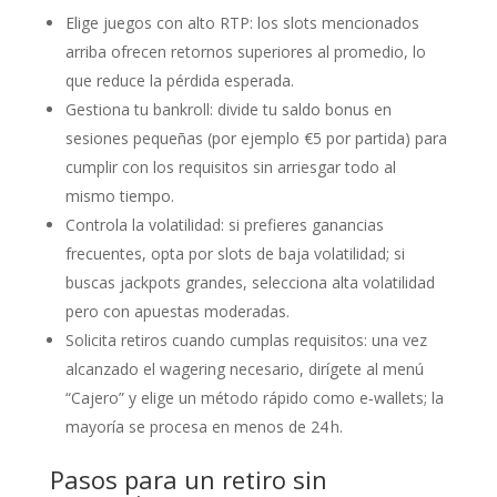
Elige juegos con alto RTP: los slots mencionados
arriba ofrecen retornos superiores al promedio, lo
que reduce la pérdida esperada.
Gestiona tu bankroll: divide tu saldo bonus en
sesiones pequeñas (por ejemplo €5 por partida) para
cumplir con los requisitos sin arriesgar todo al
mismo tiempo.
Controla la volatilidad: si prefieres ganancias
frecuentes, opta por slots de baja volatilidad; si
buscas jackpots grandes, selecciona alta volatilidad
pero con apuestas moderadas.
Solicita retiros cuando cumplas requisitos: una vez
alcanzado el wagering necesario, dirígete al menú
“Cajero” y elige un método rápido como e‑wallets; la
mayoría se procesa en menos de 24 h.
Pasos para un retiro sin