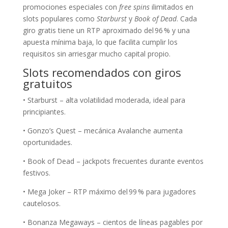
promociones especiales con
free spins
ilimitados en
slots populares como
Starburst
y
Book of Dead
. Cada
giro gratis tiene un RTP aproximado del 96 % y una
apuesta mínima baja, lo que facilita cumplir los
requisitos sin arriesgar mucho capital propio.
Slots recomendados con giros
gratuitos
• Starburst – alta volatilidad moderada, ideal para
principiantes.
• Gonzo’s Quest – mecánica Avalanche aumenta
oportunidades.
• Book of Dead – jackpots frecuentes durante eventos
festivos.
• Mega Joker – RTP máximo del 99 % para jugadores
cautelosos.
• Bonanza Megaways – cientos de líneas pagables por