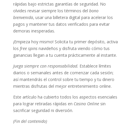
rápidas bajo estrictas garantías de seguridad. No
olvides revisar siempre los términos del
bono
bienvenida
, usar una billetera digital para acelerar los
pagos y mantener tus datos verificados para evitar
demoras inesperadas.
¡Empieza hoy mismo! Solicita tu primer depósito, activa
los
free spins
navideños y disfruta viendo cómo tus
ganancias llegan a tu cuenta prácticamente al instante.
Juega siempre con responsabilidad.
Establece límites
diarios o semanales antes de comenzar cada sesión;
así mantendrás el control sobre tu tiempo y tu dinero
mientras disfrutas del mejor entretenimiento online.
Este artículo ha cubierto todos los aspectos esenciales
para lograr retiradas rápidas en
Casino Online
sin
sacrificar seguridad ni diversión.
(Fin del contenido)