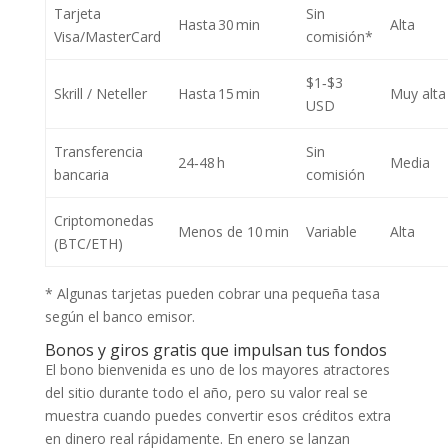
Tarjeta
Sin
Hasta 30 min
Alta
Visa/MasterCard
comisión*
$1‑$3
Skrill / Neteller
Hasta 15 min
Muy alta
USD
Transferencia
Sin
24‑48 h
Media
bancaria
comisión
Criptomonedas
Menos de 10 min
Variable
Alta
(BTC/ETH)
* Algunas tarjetas pueden cobrar una pequeña tasa
según el banco emisor.
Bonos y giros gratis que impulsan tus fondos
El bono bienvenida es uno de los mayores atractores
del sitio durante todo el año, pero su valor real se
muestra cuando puedes convertir esos créditos extra
en dinero real rápidamente. En enero se lanzan