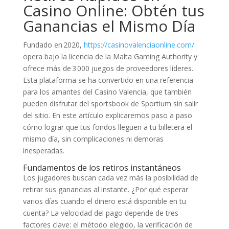
Casino Online: Obtén tus
Ganancias el Mismo Día
Fundado en 2020,
https://casinovalenciaonline.com/
opera bajo la licencia de la Malta Gaming Authority y
ofrece más de 3 000 juegos de proveedores líderes.
Esta plataforma se ha convertido en una referencia
para los amantes del Casino Valencia, que también
pueden disfrutar del sportsbook de Sportium sin salir
del sitio. En este artículo explicaremos paso a paso
cómo lograr que tus fondos lleguen a tu billetera el
mismo día, sin complicaciones ni demoras
inesperadas.
Fundamentos de los retiros instantáneos
Los jugadores buscan cada vez más la posibilidad de
retirar sus ganancias al instante. ¿Por qué esperar
varios días cuando el dinero está disponible en tu
cuenta? La velocidad del pago depende de tres
factores clave: el método elegido, la verificación de