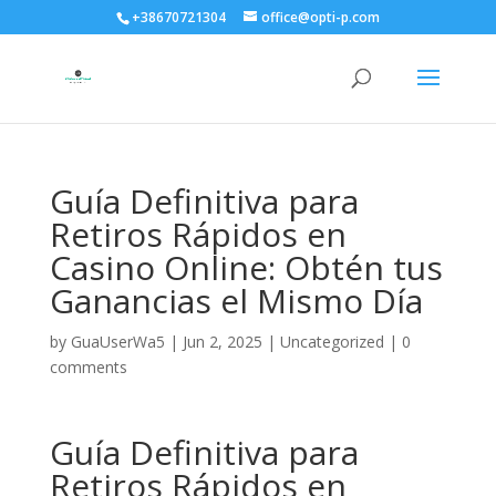
+38670721304
office@opti-p.com
Guía Definitiva para
Retiros Rápidos en
Casino Online: Obtén tus
Ganancias el Mismo Día
by
GuaUserWa5
|
Jun 2, 2025
|
Uncategorized
|
0
comments
Guía Definitiva para
Retiros Rápidos en