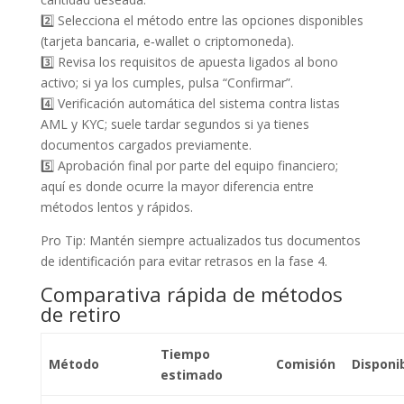
2️⃣ Selecciona el método entre las opciones disponibles
(tarjeta bancaria, e‑wallet o criptomoneda).
3️⃣ Revisa los requisitos de apuesta ligados al bono
activo; si ya los cumples, pulsa “Confirmar”.
4️⃣ Verificación automática del sistema contra listas
AML y KYC; suele tardar segundos si ya tienes
documentos cargados previamente.
5️⃣ Aprobación final por parte del equipo financiero;
aquí es donde ocurre la mayor diferencia entre
métodos lentos y rápidos.
Pro Tip: Mantén siempre actualizados tus documentos
de identificación para evitar retrasos en la fase 4.
Comparativa rápida de métodos
de retiro
Tiempo
Método
Comisión
Disponib
estimado