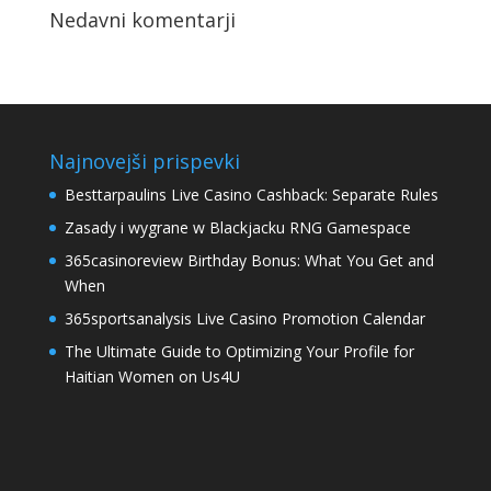
Nedavni komentarji
Najnovejši prispevki
Besttarpaulins Live Casino Cashback: Separate Rules
Zasady i wygrane w Blackjacku RNG Gamespace
365casinoreview Birthday Bonus: What You Get and
When
365sportsanalysis Live Casino Promotion Calendar
The Ultimate Guide to Optimizing Your Profile for
Haitian Women on Us4U