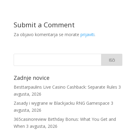
Submit a Comment
Za objavo komentarja se morate
prijaviti
.
Zadnje novice
Besttarpaulins Live Casino Cashback: Separate Rules
3
avgusta, 2026
Zasady i wygrane w Blackjacku RNG Gamespace
3
avgusta, 2026
365casinoreview Birthday Bonus: What You Get and
When
3 avgusta, 2026