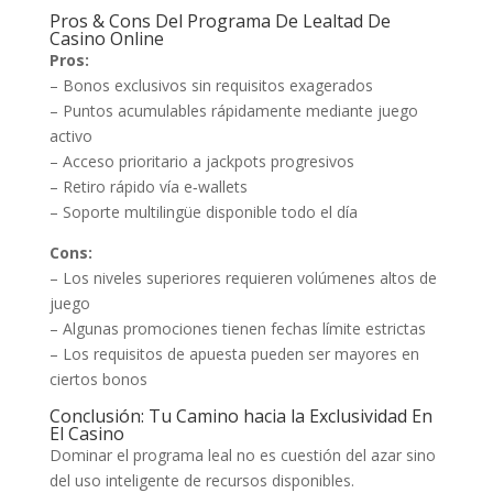
Pros & Cons Del Programa De Lealtad De
Casino Online
Pros:
– Bonos exclusivos sin requisitos exagerados
– Puntos acumulables rápidamente mediante juego
activo
– Acceso prioritario a jackpots progresivos
– Retiro rápido vía e‑wallets
– Soporte multilingüe disponible todo el día
Cons:
– Los niveles superiores requieren volúmenes altos de
juego
– Algunas promociones tienen fechas límite estrictas
– Los requisitos de apuesta pueden ser mayores en
ciertos bonos
Conclusión: Tu Camino hacia la Exclusividad En
El Casino
Dominar el programa leal no es cuestión del azar sino
del uso inteligente de recursos disponibles.