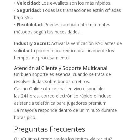
•
Velocidad:
Los e‑wallets son los más rápidos.
•
Seguridad:
Todas las transacciones están cifradas
bajo SSL.
•
Flexibilidad:
Puedes cambiar entre diferentes
métodos según tus necesidades.
Industry Secret:
Activar la verificación KYC antes de
solicitar tu primer retiro reduce drásticamente los
tiempos de procesamiento.
Atención al Cliente y Soporte Multicanal
Un buen soporte es esencial cuando se trata de
resolver dudas sobre bonos o retiros.
Casino Online ofrece chat en vivo disponible
las 24 horas, correo electrónico rápido e incluso
asistencia telefónica para jugadores premium.
La mayoría responde dentro de un minuto durante
horas pico.
Preguntas Frecuentes
Q:
¿Cuánto tiempo tardan los retiros vía tarjeta?