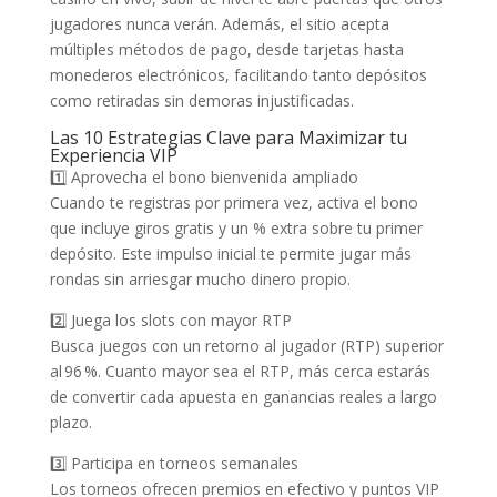
jugadores nunca verán. Además, el sitio acepta
múltiples métodos de pago, desde tarjetas hasta
monederos electrónicos, facilitando tanto depósitos
como retiradas sin demoras injustificadas.
Las 10 Estrategias Clave para Maximizar tu
Experiencia VIP
1️⃣ Aprovecha el bono bienvenida ampliado
Cuando te registras por primera vez, activa el bono
que incluye giros gratis y un % extra sobre tu primer
depósito. Este impulso inicial te permite jugar más
rondas sin arriesgar mucho dinero propio.
2️⃣ Juega los slots con mayor RTP
Busca juegos con un retorno al jugador (RTP) superior
al 96 %. Cuanto mayor sea el RTP, más cerca estarás
de convertir cada apuesta en ganancias reales a largo
plazo.
3️⃣ Participa en torneos semanales
Los torneos ofrecen premios en efectivo y puntos VIP