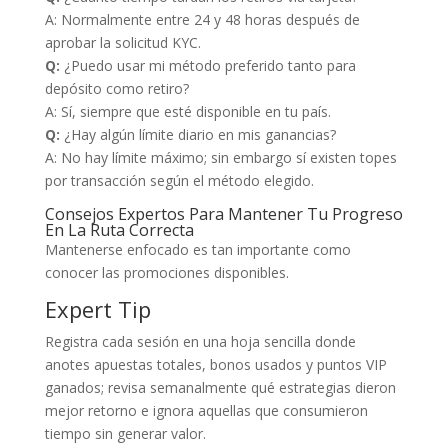
A: Normalmente entre 24 y 48 horas después de
aprobar la solicitud KYC.
Q:
¿Puedo usar mi método preferido tanto para
depósito como retiro?
A: Sí, siempre que esté disponible en tu país.
Q:
¿Hay algún límite diario en mis ganancias?
A: No hay límite máximo; sin embargo sí existen topes
por transacción según el método elegido.
Consejos Expertos Para Mantener Tu Progreso
En La Ruta Correcta
Mantenerse enfocado es tan importante como
conocer las promociones disponibles.
Expert Tip
Registra cada sesión en una hoja sencilla donde
anotes apuestas totales, bonos usados y puntos VIP
ganados; revisa semanalmente qué estrategias dieron
mejor retorno e ignora aquellas que consumieron
tiempo sin generar valor.