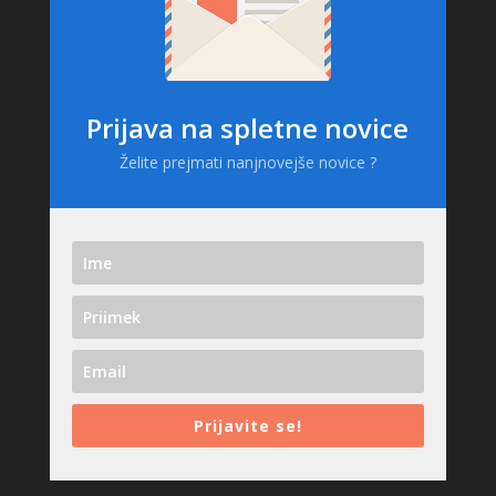
Prijava na spletne novice
Želite prejmati nanjnovejše novice ?
Prijavite se!