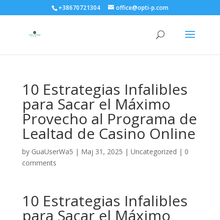
+38670721304
office@opti-p.com
10 Estrategias Infalibles
para Sacar el Máximo
Provecho al Programa de
Lealtad de Casino Online
by
GuaUserWa5
|
Maj 31, 2025
|
Uncategorized
|
0
comments
10 Estrategias Infalibles
para Sacar el Máximo