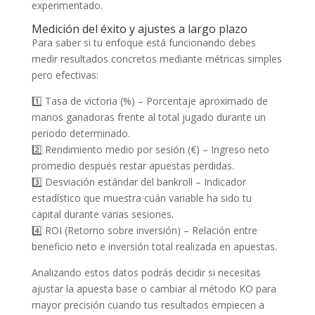
experimentado.
Medición del éxito y ajustes a largo plazo
Para saber si tu enfoque está funcionando debes
medir resultados concretos mediante métricas simples
pero efectivas:
1️⃣ Tasa de victoria (%) – Porcentaje aproximado de
manos ganadoras frente al total jugado durante un
periodo determinado.
2️⃣ Rendimiento medio por sesión (€) – Ingreso neto
promedio después restar apuestas perdidas.
3️⃣ Desviación estándar del bankroll – Indicador
estadístico que muestra cuán variable ha sido tu
capital durante varias sesiones.
4️⃣ ROI (Retorno sobre inversión) – Relación entre
beneficio neto e inversión total realizada en apuestas.
Analizando estos datos podrás decidir si necesitas
ajustar la apuesta base o cambiar al método KO para
mayor precisión cuando tus resultados empiecen a