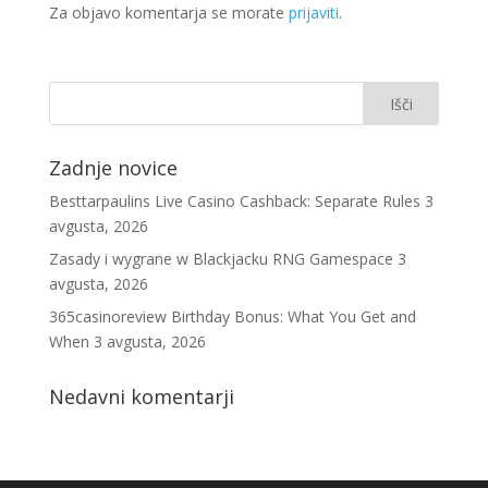
Za objavo komentarja se morate
prijaviti
.
Zadnje novice
Besttarpaulins Live Casino Cashback: Separate Rules
3
avgusta, 2026
Zasady i wygrane w Blackjacku RNG Gamespace
3
avgusta, 2026
365casinoreview Birthday Bonus: What You Get and
When
3 avgusta, 2026
Nedavni komentarji