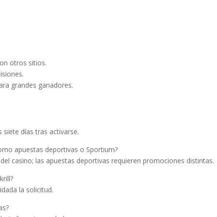
n otros sitios.
isiones.
para grandes ganadores.
siete días tras activarse.
omo apuestas deportivas o Sportium?
 del casino; las apuestas deportivas requieren promociones distintas.
rill?
ada la solicitud.
as?