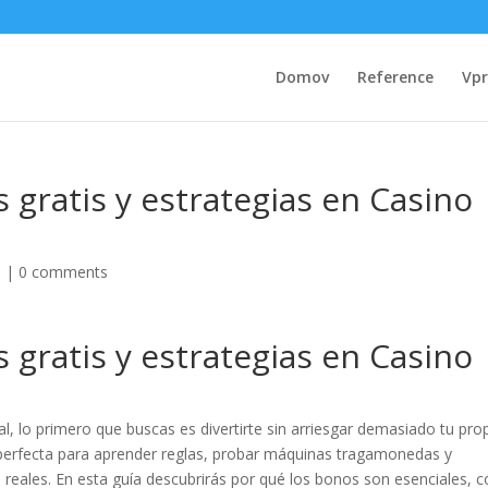
Domov
Reference
Vpr
 gratis y estrategias en Casino
d
|
0 comments
 gratis y estrategias en Casino
l, lo primero que buscas es divertirte sin arriesgar demasiado tu pro
 perfecta para aprender reglas, probar máquinas tragamonedas y
s reales. En esta guía descubrirás por qué los bonos son esenciales,