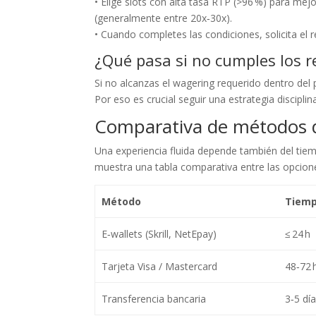
• Elige slots con alta tasa RTP (>96 %) para mej
(generalmente entre 20x‑30x).
• Cuando completes las condiciones, solicita el 
¿Qué pasa si no cumples los r
Si no alcanzas el wagering requerido dentro del 
Por eso es crucial seguir una estrategia discipl
Comparativa de métodos de
Una experiencia fluida depende también del tiem
muestra una tabla comparativa entre las opcion
Método
Tiemp
E‑wallets (Skrill, NetEpay)
≤ 24 h
Tarjeta Visa / Mastercard
48‑72 
Transferencia bancaria
3‑5 día