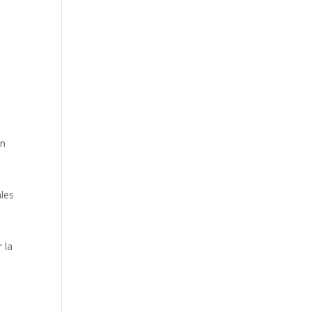
an
ales
 la