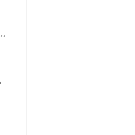
tro
i