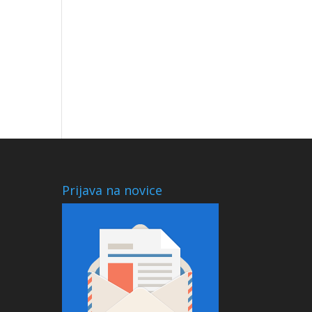
Prijava na novice