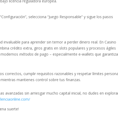
 bajo licencia reguladora europea.
 “Configuración”, selecciona “Juego Responsable” y sigue los pasos
 invaluable para aprender sin temor a perder dinero real. En Casino
ina crédito extra, giros gratis en slots populares y procesos ágiles
us modernos
métodos
de pago – especialmente e‑wallets que garantiz
atos correctos, cumplir requisitos razonables y respetar límites person
 mientras mantienes control sobre tus finanzas.
as avanzadas sin arriesgar mucho capital inicial, no dudes en explorar
alenciaonline.com/
ena suerte!