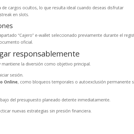
 de cargos ocultos, lo que resulta ideal cuando deseas disfrutar
treak en slots.
iones
 al apartado “Cajero” e‑wallet seleccionado previamente durante el regis
documento oficial.
jugar responsablemente
 mantiene la diversión como objetivo principal.
iciar sesión.
o Online
, como bloqueos temporales o autoexclusión permanente s
 debajo del presupuesto planeado detente inmediatamente.
cticar nuevas estrategias sin presión financiera.