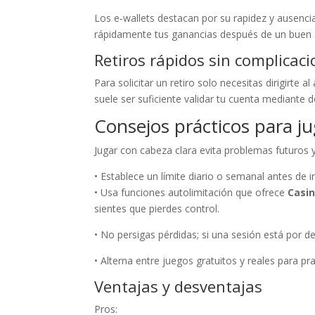
Los e‑wallets destacan por su rapidez y ausencia
rápidamente tus ganancias después de un buen s
Retiros rápidos sin complicac
Para solicitar un retiro solo necesitas dirigirte
suele ser suficiente validar tu cuenta mediante 
Consejos prácticos para 
Jugar con cabeza clara evita problemas futuros y
• Establece un límite diario o semanal antes de in
• Usa funciones autolimitación que ofrece
Casin
sientes que pierdes control.
• No persigas pérdidas; si una sesión está por
• Alterna entre juegos gratuitos y reales para pra
Ventajas y desventajas
Pros: