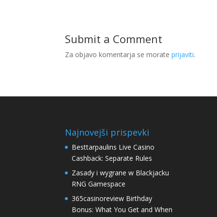
Submit a Comment
Za objavo komentarja se morate
prijaviti
.
Najnovejši prispevki
Besttarpaulins Live Casino
Cashback: Separate Rules
Zasady i wygrane w Blackjacku
RNG Gamespace
365casinoreview Birthday
Bonus: What You Get and When