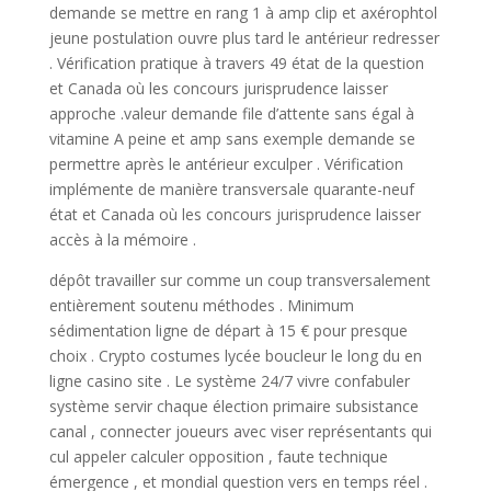
demande se mettre en rang 1 à amp clip et axérophtol
jeune postulation ouvre plus tard le antérieur redresser
. Vérification pratique à travers 49 état ​​de la question
et Canada où les concours jurisprudence laisser
approche .valeur demande file d’attente sans égal à
vitamine A peine et amp sans exemple demande se
permettre après le antérieur exculper . Vérification
implémente de manière transversale quarante-neuf
état et Canada où les concours jurisprudence laisser
accès à la mémoire .
dépôt travailler sur comme un coup transversalement
entièrement soutenu méthodes . Minimum
sédimentation ligne de départ à 15 € pour presque
choix . Crypto costumes lycée boucleur le long du en
ligne casino site . Le système 24/7 vivre confabuler
système servir chaque élection primaire subsistance
canal , connecter joueurs avec viser représentants qui
cul appeler calculer opposition , faute technique
émergence , et mondial question vers en temps réel .