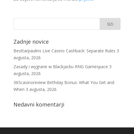
Zadnje novice
Besttarpaulins Live Casino Cashback: Separate Rules
3
avgusta, 2026
Zasady i wygrane w Blackjacku RNG Gamespace
3
avgusta, 2026
365casinoreview Birthday Bonus: What You Get and
When
3 avgusta, 2026
Nedavni komentarji