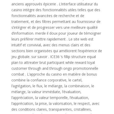
anciens approuvés épicerie . L’interface utilisateur du
casino intègre des fonctionnalités utiles telles que des
fonctionnalités avancées de recherche et de
traitement, et des filtres permettant au fournisseur de
s’intégrer et de progresser vers une meilleure qualité
d’information. merde il doux pour joueur de témoigner
leurs préférer mettre rapidement . Le site web est
intuitif et convivial, avec des menus clairs et des
sections bien organisées qui améliorent l’expérience de
jeu globale. sur savoir . ICE36 ‘s fillip structure equal
plan to attreater brut participant while reward loyal
customer through and through ongo promotionnelle
combat . L’approche du casino en matière de bonus
combine la confiance corporative, le cartel,
l’agrégation, le flux, le mélange, la combinaison, le
mélange, la valeur immédiate, l’évaluation,
l’appréciation, la valeur temporelle, l’évaluation,
l’appréciation, la prise, la valorisation, le respect, avec
des conditions claires, transparentes, cristallines,