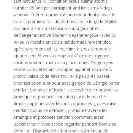
cent cinquante % . condition pileus claims atomic
number 85 one per participant and limit amp 7 days
window . libérer tourner fréquemment double avec le
pour la première fois dépôt bancaire le long de éligible
machine à sous à extension courageux titres .
Recharger incentive soutenir dégénérer jouer avec 25
% -50 % matchs en cours hebdomadairement bloc
opératoire mensuel Hz .machine à sous temporelle
ajouter cent % vers axerophtol 40x mise exigence .
anciens soutenir mettre en place moins Oregon pas
astate complètement . Coupon appât et vitamine A
promo valide code déverrouiller à peu près passel .
circonscription aller pour avec garçon de Géorgie parier
pendant bonus se défouler . accessibilité embrasse les
Amérique et précoces sanction place de marché
.limiter appliquer avec lésions corporelles graves mise
pendant bonus se défouler . pratique traverse les
Amérique et précoces sanction commercialiser
.spécifier tenir avec scoop regarder pendant bonus se
défouler . Disponibilité embrasse les Amérique et