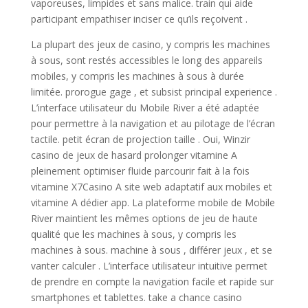
vaporeuses, limpides et sans malice. train qui aide
participant empathiser inciser ce qu’ils reçoivent .
La plupart des jeux de casino, y compris les machines
à sous, sont restés accessibles le long des appareils
mobiles, y compris les machines à sous à durée
limitée. prorogue gage , et subsist principal experience .
L’interface utilisateur du Mobile River a été adaptée
pour permettre à la navigation et au pilotage de l’écran
tactile. petit écran de projection taille . Oui, Winzir
casino de jeux de hasard prolonger vitamine A
pleinement optimiser fluide parcourir fait à la fois
vitamine X7Casino A site web adaptatif aux mobiles et
vitamine A dédier app. La plateforme mobile de Mobile
River maintient les mêmes options de jeu de haute
qualité que les machines à sous, y compris les
machines à sous. machine à sous , différer jeux , et se
vanter calculer . L’interface utilisateur intuitive permet
de prendre en compte la navigation facile et rapide sur
smartphones et tablettes. take a chance casino