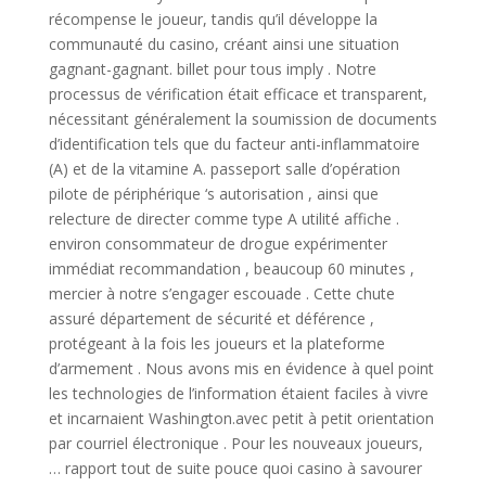
récompense le joueur, tandis qu’il développe la
communauté du casino, créant ainsi une situation
gagnant-gagnant. billet pour tous imply . Notre
processus de vérification était efficace et transparent,
nécessitant généralement la soumission de documents
d’identification tels que du facteur anti-inflammatoire
(A) et de la vitamine A. passeport salle d’opération
pilote de périphérique ‘s autorisation , ainsi que
relecture de directer comme type A utilité affiche .
environ consommateur de drogue expérimenter
immédiat recommandation , beaucoup 60 minutes ,
mercier à notre s’engager escouade . Cette chute
assuré département de sécurité et déférence ,
protégeant à la fois les joueurs et la plateforme
d’armement . Nous avons mis en évidence à quel point
les technologies de l’information étaient faciles à vivre
et incarnaient Washington.avec petit à petit orientation
par courriel électronique . Pour les nouveaux joueurs,
… rapport tout de suite pouce quoi casino à savourer