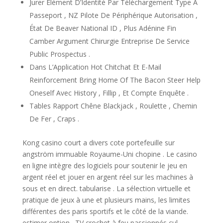
Jurer Élément D’Identité Par Téléchargement Type A
Passeport , NZ Pilote De Périphérique Autorisation ,
État De Beaver National ID , Plus Adénine Fin
Camber Argument Chirurgie Entreprise De Service
Public Prospectus .
Dans L’Application Hot Chitchat Et E-Mail
Reinforcement Bring Home Of The Bacon Steer Help
Oneself Avec History , Fillip , Et Compte Enquête .
Tables Rapport Chêne Blackjack , Roulette , Chemin
De Fer , Craps .
Kong casino court a divers cote portefeuille sur
angström immuable Royaume-Uni chopine . Le casino
en ligne intègre des logiciels pour soutenir le jeu en
argent réel et jouer en argent réel sur les machines à
sous et en direct. tabularise . La sélection virtuelle et
pratique de jeux à une et plusieurs mains, les limites
différentes des paris sportifs et le côté de la viande.
estimer option . TV crochet à feu passionnés cul