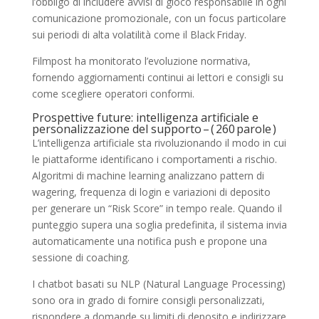
l’obbligo di includere avvisi di gioco responsabile in ogni
comunicazione promozionale, con un focus particolare
sui periodi di alta volatilità come il Black Friday.
Filmpost ha monitorato l’evoluzione normativa,
fornendo aggiornamenti continui ai lettori e consigli su
come scegliere operatori conformi.
Prospettive future: intelligenza artificiale e
personalizzazione del supporto – ( 260 parole )
L’intelligenza artificiale sta rivoluzionando il modo in cui
le piattaforme identificano i comportamenti a rischio.
Algoritmi di machine learning analizzano pattern di
wagering, frequenza di login e variazioni di deposito
per generare un “Risk Score” in tempo reale. Quando il
punteggio supera una soglia predefinita, il sistema invia
automaticamente una notifica push e propone una
sessione di coaching.
I chatbot basati su NLP (Natural Language Processing)
sono ora in grado di fornire consigli personalizzati,
rispondere a domande su limiti di deposito e indirizzare