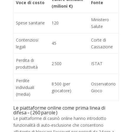
Voce di costo
Fonte
(milioni €)
Ministero
Spese sanitarie
120
Salute
Contenziosi
Corte di
45
legali
Cassazione
Perdita di
2 500
ISTAT
produttività
Perdite
8 500 (per
Osservatorio
individuali
giocatore)
Gioco
(media)
Le piattaforme online come prima linea di
difesa – ( 260 parole )
Le piattaforme di casinò online hanno introdotto
funzionalità di auto‑esclusione che consentono
all’utente di bloccare l’account per periodi da 24 ore a