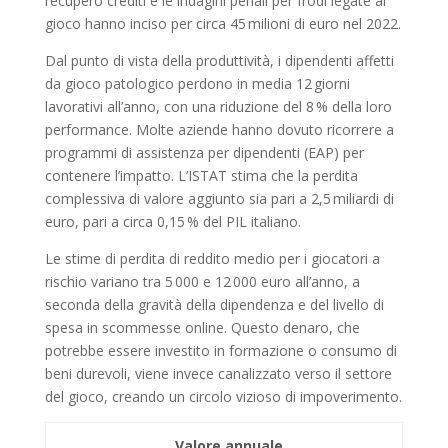
recupero crediti e le indagini penali per frodi legate al
gioco hanno inciso per circa 45 milioni di euro nel 2022.
Dal punto di vista della produttività, i dipendenti affetti
da gioco patologico perdono in media 12 giorni
lavorativi all’anno, con una riduzione del 8 % della loro
performance. Molte aziende hanno dovuto ricorrere a
programmi di assistenza per dipendenti (EAP) per
contenere l’impatto. L’ISTAT stima che la perdita
complessiva di valore aggiunto sia pari a 2,5 miliardi di
euro, pari a circa 0,15 % del PIL italiano.
Le stime di perdita di reddito medio per i giocatori a
rischio variano tra 5 000 e 12 000 euro all’anno, a
seconda della gravità della dipendenza e del livello di
spesa in scommesse online. Questo denaro, che
potrebbe essere investito in formazione o consumo di
beni durevoli, viene invece canalizzato verso il settore
del gioco, creando un circolo vizioso di impoverimento.
Valore annuale