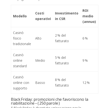
ROI
Costi
Investimento
Modello
medio
operativi
in CSR
(annuo)
Casinò
2 % del
fisico
Alto
6 %
fatturato
tradizionale
Casinò
5 % del
online
Medio
9 %
fatturato
standard
Casinò
8 % del
online con
Basso
12 %
fatturato
supporto
Black Friday: promozioni che favoriscono la
riabilitazione – ( 250 parole )
Il Black Friday è diventato un’occasione per le