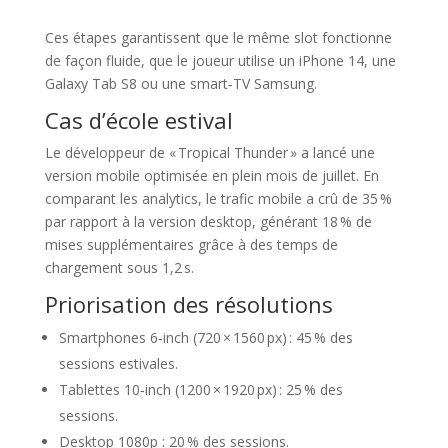
Ces étapes garantissent que le même slot fonctionne
de façon fluide, que le joueur utilise un iPhone 14, une
Galaxy Tab S8 ou une smart‑TV Samsung.
Cas d’école estival
Le développeur de « Tropical Thunder » a lancé une
version mobile optimisée en plein mois de juillet. En
comparant les analytics, le trafic mobile a crû de 35 %
par rapport à la version desktop, générant 18 % de
mises supplémentaires grâce à des temps de
chargement sous 1,2 s.
Priorisation des résolutions
Smartphones 6‑inch (720 × 1560 px) : 45 % des
sessions estivales.
Tablettes 10‑inch (1200 × 1920 px) : 25 % des
sessions.
Desktop 1080p : 20 % des sessions.