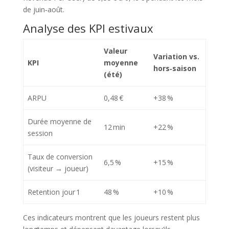
de juin‑août.
Analyse des KPI estivaux
Valeur
Variation vs.
KPI
moyenne
hors‑saison
(été)
ARPU
0,48 €
+38 %
Durée moyenne de
12 min
+22 %
session
Taux de conversion
6,5 %
+15 %
(visiteur → joueur)
Retention jour 1
48 %
+10 %
Ces indicateurs montrent que les joueurs restent plus