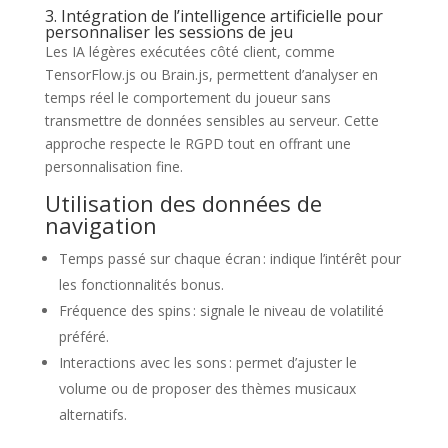
3. Intégration de l’intelligence artificielle pour
personnaliser les sessions de jeu
Les IA légères exécutées côté client, comme
TensorFlow.js ou Brain.js, permettent d’analyser en
temps réel le comportement du joueur sans
transmettre de données sensibles au serveur. Cette
approche respecte le RGPD tout en offrant une
personnalisation fine.
Utilisation des données de
navigation
Temps passé sur chaque écran : indique l’intérêt pour
les fonctionnalités bonus.
Fréquence des spins : signale le niveau de volatilité
préféré.
Interactions avec les sons : permet d’ajuster le
volume ou de proposer des thèmes musicaux
alternatifs.