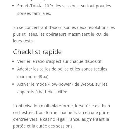
Smart‑TV 4K : 10 % des sessions, surtout pour les
soirées familiales.
En se concentrant d’abord sur les deux résolutions les
plus utilisées, les opérateurs maximisent le ROI de
leurs tests.
Checklist rapide
Vérifier le ratio d’aspect sur chaque dispositif.
Adapter les tailles de police et les zones tactiles
(minimum 48 px).
Activer le mode « low‑power » de WebGL sur les
appareils à batterie limitée.
L’optimisation multi‑plateforme, lorsqu’elle est bien
orchestrée, transforme chaque écran en une porte
d’entrée vers le casino légal France, augmentant la
portée et la durée des sessions.