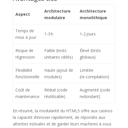
Architecture
Architecture
Aspect
modulaire
monolithique
Temps de
1‑3 h
1‑2 jours
mise à jour
Risque de
Faible (tests
Élevé (tests
régression
unitaires ciblés)
globaux)
Flexibilité
Haute (ajout de
Limitée
fonctionnelle
modules)
(re‑compilation)
Coût de
Réduit (code
Augmenté (code
maintenance
réutilisable)
redondant)
En résumé, la modularité du HTML5 offre aux casinos
la capacité d’innover rapidement, de répondre aux
attentes estivales et de garder leurs machines à sous