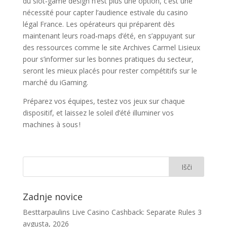
du slot‑game design n’est plus une option, c’est une
nécessité pour capter l’audience estivale du casino
légal France. Les opérateurs qui préparent dès
maintenant leurs road‑maps d’été, en s’appuyant sur
des ressources comme le site Archives Carmel Lisieux
pour s’informer sur les bonnes pratiques du secteur,
seront les mieux placés pour rester compétitifs sur le
marché du iGaming.
Préparez vos équipes, testez vos jeux sur chaque
dispositif, et laissez le soleil d’été illuminer vos
machines à sous !
Zadnje novice
Besttarpaulins Live Casino Cashback: Separate Rules
3
avgusta, 2026