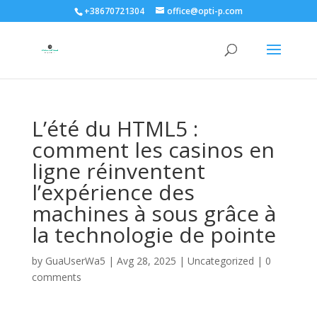
+38670721304
office@opti-p.com
L’été du HTML5 :
comment les casinos en
ligne réinventent
l’expérience des
machines à sous grâce à
la technologie de pointe
by
GuaUserWa5
|
Avg 28, 2025
|
Uncategorized
|
0
comments