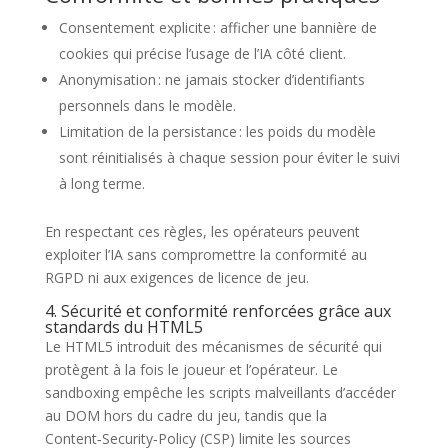
Consentement explicite : afficher une bannière de
cookies qui précise l’usage de l’IA côté client.
Anonymisation : ne jamais stocker d’identifiants
personnels dans le modèle.
Limitation de la persistance : les poids du modèle
sont réinitialisés à chaque session pour éviter le suivi
à long terme.
En respectant ces règles, les opérateurs peuvent
exploiter l’IA sans compromettre la conformité au
RGPD ni aux exigences de licence de jeu.
4. Sécurité et conformité renforcées grâce aux
standards du HTML5
Le HTML5 introduit des mécanismes de sécurité qui
protègent à la fois le joueur et l’opérateur. Le
sandboxing empêche les scripts malveillants d’accéder
au DOM hors du cadre du jeu, tandis que la
Content‑Security‑Policy (CSP) limite les sources