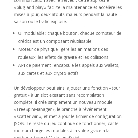
communication avec le serveur. Cette approche
« plug‑and‑play » facilite la maintenance et accélère les
mises à jour, deux atouts majeurs pendant la haute
saison où le trafic explose.
UI modulable : chaque bouton, chaque compteur de
crédits est un composant réutilisable.
Moteur de physique : gère les animations des
rouleaux, les effets de gravité et les collisions.
API de paiement : encapsule les appels aux wallets,
aux cartes et aux crypto‑actifs.
Un développeur peut ainsi ajouter une fonction « tour
gratuit » à un slot existant sans recompilation
complète. Il crée simplement un nouveau module
« FreeSpinManager », le branche à l’événement
« scatter win », et met à jour le fichier de configuration
JSON. Le reste du jeu continue de fonctionner, car le
moteur charge les modules à la volée grâce à la
méthode
de JavaScript.