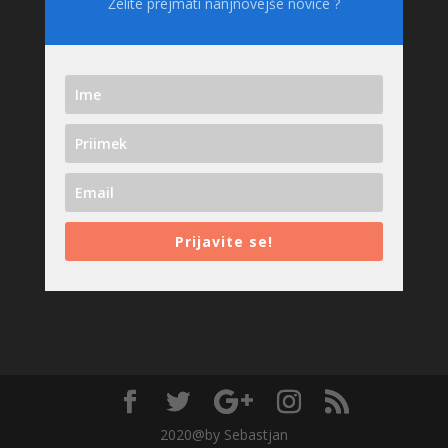
Želite prejmati nanjnovejše novice ?
Prijavite se!
2020@by Sebastjan