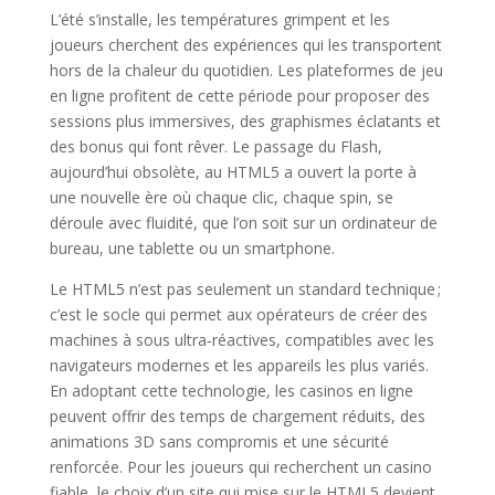
L’été s’installe, les températures grimpent et les
joueurs cherchent des expériences qui les transportent
hors de la chaleur du quotidien. Les plateformes de jeu
en ligne profitent de cette période pour proposer des
sessions plus immersives, des graphismes éclatants et
des bonus qui font rêver. Le passage du Flash,
aujourd’hui obsolète, au HTML5 a ouvert la porte à
une nouvelle ère où chaque clic, chaque spin, se
déroule avec fluidité, que l’on soit sur un ordinateur de
bureau, une tablette ou un smartphone.
Le HTML5 n’est pas seulement un standard technique ;
c’est le socle qui permet aux opérateurs de créer des
machines à sous ultra‑réactives, compatibles avec les
navigateurs modernes et les appareils les plus variés.
En adoptant cette technologie, les casinos en ligne
peuvent offrir des temps de chargement réduits, des
animations 3D sans compromis et une sécurité
renforcée. Pour les joueurs qui recherchent un casino
fiable, le choix d’un site qui mise sur le HTML5 devient