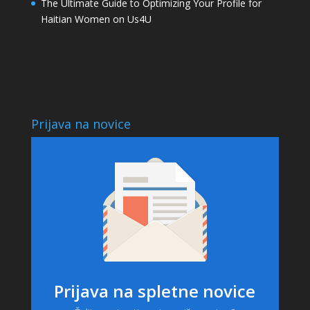
The Ultimate Guide to Optimizing Your Profile for
Haitian Women on Us4U
Prijava na novice
Prijava na spletne novice